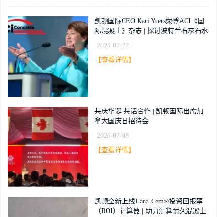
凯顿国际CEO Kari Yuers荣登ACI《国
际混凝土》杂志 | 探讨波特兰石灰石水
泥混凝土应用挑战
2026-07-22
【查看详情】
共庆华诞 共话合作 | 凯顿国际出席加
拿大国庆日招待会
2026-07-08
【查看详情】
凯顿全新上线Hard-Cem®投资回报率
（ROI）计算器 | 助力测算耐久混凝土