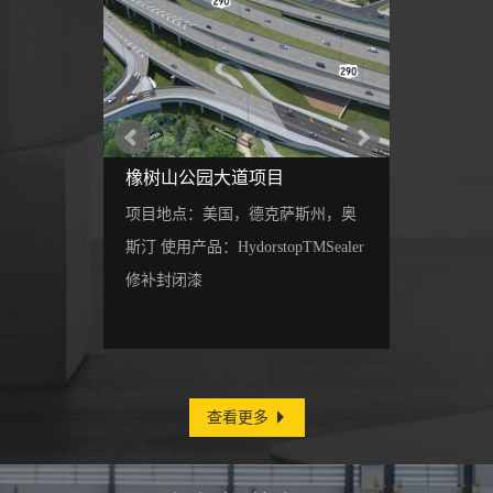
024）
橡树山公园大道项目
马利水坝
省，基洛纳
项目地点：美国，德克萨斯州，奥
项目地点
整体硬化外
斯汀 使用产品：HydorstopTMSealer
德伯里市 
修补封闭漆
防水外加剂，K
查看更多