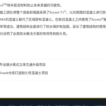
TM
ol
修补胶泥材料防止未来渗漏的可能性。
®
施工团队将整个底板和墙面采用了Krystol T1
，以对周围的混凝土进行防
®
IM®的混凝土替代了区域原有混凝土。在新旧混凝土之间使用了Krystol
非常成功，建筑结构全面进行了防水保护和加固，延长了建筑结构的使用
分证明了此类防水解决方案的有效性和耐久性。
乔治镇分离式立体交通升级项目
Brandt仓库打造耐久性混凝土项目