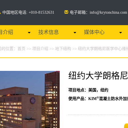
中国地区电话: +010-81532631
电子邮箱：info@krytonchina.com
目介绍
技术信息
媒体中心
前的位置：
首页
>>
项目介绍
>>
地下结构
>> 纽约大学朗格尼医学中心维
纽约大学朗格
项目地点：美国，纽约
®
使用产品：KIM
混凝土防水外加剂，