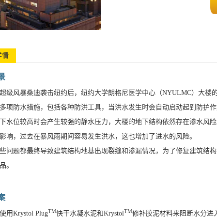
详情
景
2年超级风暴桑迪袭击纽约后，纽约大学朗格尼医学中心（NYULMC）大楼
多项防水措施，包括各种防洪工具，当洪水发生时会自动启动起到防护作
下水位较高时会产生较强的静水压力，大楼的地下结构依然存在渗水风险
影响，过去在暴风雨期间容易发生洪水，这也增加了进水的风险。
些问题都最终导致建筑结构地基出现裂缝和渗漏情况，为了修复建筑结构
品。
案
TM
TM
Krystol Plug
快干水凝水泥和Krystol
修补胶泥材料来阻断水分进