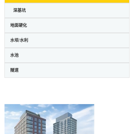
⠀深基坑
地面硬化
水坝/水利
水池
隧道