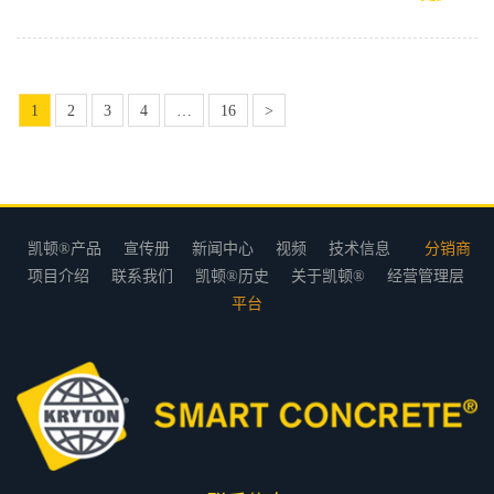
1
2
3
4
…
16
>
凯顿®产品
宣传册
新闻中心
视频
技术信息
分销商
项目介绍
联系我们
凯顿®历史
关于凯顿®
经营管理层
平台