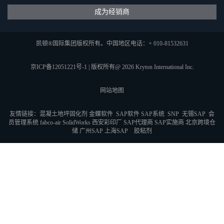
成为经销商
凯顿®国际集团版权所有。中国地区电话：+ 010-81532631
京ICP备12051221号-1
|
版权所有@ 2026 Kryton International Inc.
网站地图
友情链接：
混凝土地坪固化剂
金蝶软件
SAP软件
SAP系统
SNP
无锡SAP
会
员管理系统
fabco-air
SolidWorks
西安彩印厂
SAP代理商
SAP实施商
北京跨境仓
储
广州SAP
上海SAP
胶粘剂