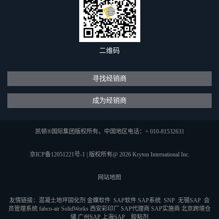
二维码
寻找经销商
成为经销商
凯顿®国际集团版权所有。中国地区电话：+ 010-81532631
京ICP备12051221号-1
|
版权所有@ 2026 Kryton International Inc.
网站地图
友情链接：
混凝土地坪固化剂
金蝶软件
SAP软件
SAP系统
SNP
无锡SAP
会
员管理系统
fabco-air
SolidWorks
西安彩印厂
SAP代理商
SAP实施商
北京跨境仓
储
广州SAP
上海SAP
胶粘剂