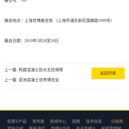
展位号：705
展会地点：上海世博展览馆 （上海市浦东新区国展路1099号）
展会日期：2019年5月28至30日
上一篇:
构建混凝土防水无忧保障
返回列表
上一篇:
亚洲混凝土世界博览会
凯顿®产品
宣传册
新闻中心
视频
技术信息
分销商
项目介绍
联系我们
凯顿®历史
关于凯顿®
经营管理层