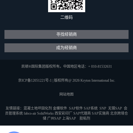
二维码
寻找经销商
成为经销商
凯顿®国际集团版权所有。中国地区电话：+ 010-81532631
京ICP备12051221号-1
|
版权所有@ 2026 Kryton International Inc.
网站地图
友情链接：
混凝土地坪固化剂
金蝶软件
SAP软件
SAP系统
SNP
无锡SAP
会
员管理系统
fabco-air
SolidWorks
西安彩印厂
SAP代理商
SAP实施商
北京跨境仓
储
广州SAP
上海SAP
胶粘剂