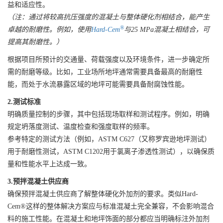
益和适应性。
（注：通过将较高抗压强度的混凝土与整体硬化剂相结合，能产生
®
卓越的耐磨性。例如，使用
Hard-Cem
与25 MPa混凝土相结合，可
提高其耐磨性。）
根据项目所预计的交通量、荷载强度以及环境条件，进一步确定所
需的耐磨等级。比如，工业场所地坪通常需要具备最高的耐磨性
能，而处于水流暴露区域的地坪可能需要具备耐腐蚀性能。
2.测试标准
明确质量控制的步骤，其中包括现场取样和测试程序。例如，明确
规定坍落度测试、温度检查和强度取样的频率。
参考特定的测试方法（例如，ASTM C627（又称罗宾逊地坪测试）
用于耐磨性测试，ASTM C1202用于氯离子渗透性测试），以确保质
量和性能水平上达成一致。
3.预拌混凝土供应商
确保预拌混凝土供应商了解整体硬化外加剂的要求。类似Hard-
Cem®这样的整体解决方案应与标准混凝土完全兼容，不会影响混合
料的施工性能。在混凝土和地坪饰面的部分都应当明确标注外加剂