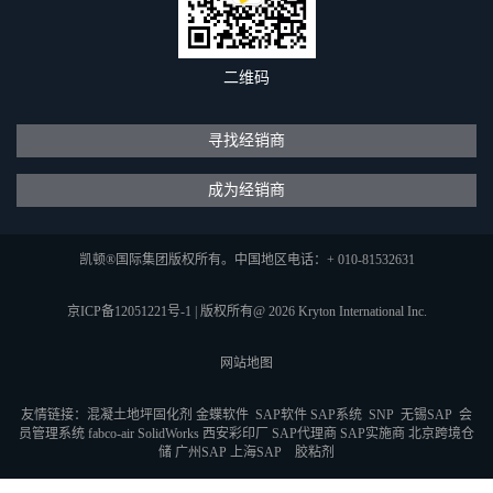
二维码
寻找经销商
成为经销商
凯顿®国际集团版权所有。中国地区电话：+ 010-81532631
京ICP备12051221号-1
|
版权所有@ 2026 Kryton International Inc.
网站地图
友情链接：
混凝土地坪固化剂
金蝶软件
SAP软件
SAP系统
SNP
无锡SAP
会
员管理系统
fabco-air
SolidWorks
西安彩印厂
SAP代理商
SAP实施商
北京跨境仓
储
广州SAP
上海SAP
胶粘剂