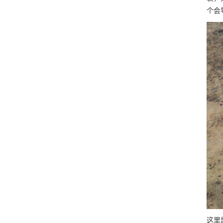
个会
这里