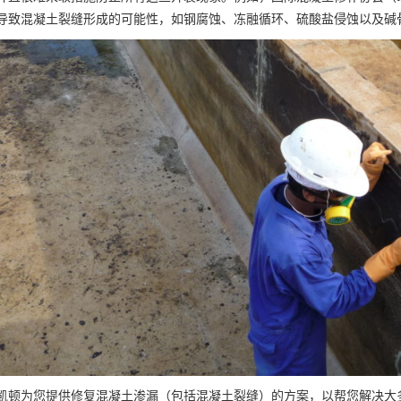
导致混凝土裂缝形成的可能性，如钢腐蚀、冻融循环、硫酸盐侵蚀以及碱
凯顿为您提供修复混凝土渗漏（包括混凝土裂缝）的方案，以帮您解决大