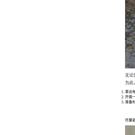
无论
为此
拿出
开凿
准备
尽量