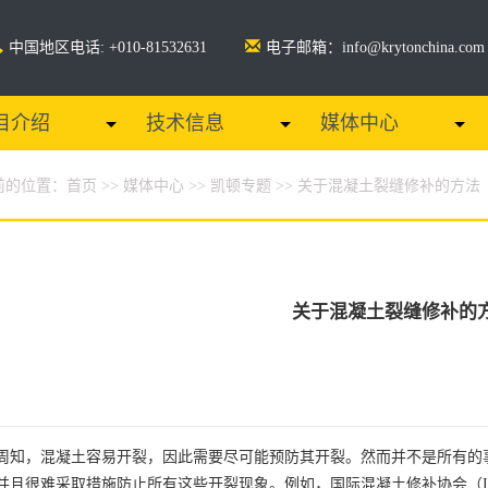
中国地区电话: +010-81532631
电子邮箱：info@krytonchina.com
目介绍
技术信息
媒体中心
前的位置：
首页
>>
媒体中心
>>
凯顿专题
>> 关于混凝土裂缝修补的方法
关于混凝土裂缝修补的
周知，混凝土容易开裂，因此需要尽可能预防其开裂。然而并不是所有的
并且很难采取措施防止所有这些开裂现象。例如，国际混凝土修补协会（I